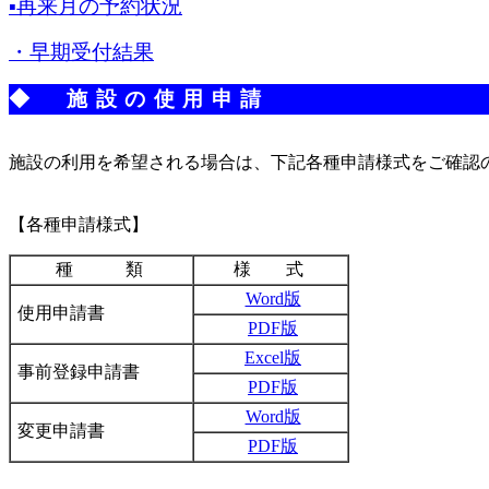
▪再来月の予約状況
・早期受付結果
◆
施設の使用申請
施設の利用を希望される場合は、下記各種申請様式をご確認
【各種申請様式】
種 類
様 式
Word版
使用申請書
PDF版
Excel版
事前登録申請書
PDF版
Word版
変更申請書
PDF版