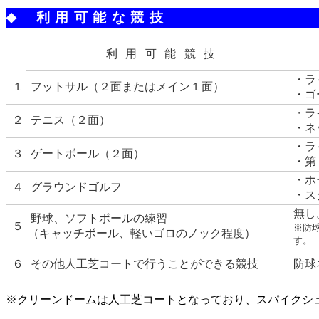
利用可能な競技
◆
利用可能競技
・ラ
１
フットサル（２面またはメイン１面）
・ゴ
・ラ
２
テニス（２面）
・ネ
・ラ
３
ゲートボール（２面）
・第
・ホ
４
グラウンドゴルフ
・ス
無し
野球、ソフトボールの練習
５
※防
（キャッチボール、軽いゴロのノック程度）
す。
６
その他人工芝コートで行うことができる競技
防球
※クリーンドームは人工芝コートとなっており、スパイクシ