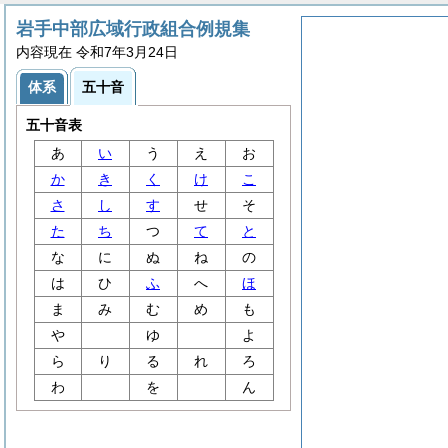
岩手中部広域行政組合例規集
内容現在 令和7年3月24日
体系
五十音
五十音表
あ
い
う
え
お
か
き
く
け
こ
さ
し
す
せ
そ
た
ち
つ
て
と
な
に
ぬ
ね
の
は
ひ
ふ
へ
ほ
ま
み
む
め
も
や
ゆ
よ
ら
り
る
れ
ろ
わ
を
ん